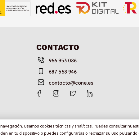
CONTACTO
966 953 086
687 568 946
contacto@cone.es
e navegación. Usamos cookies técnicas y analíticas. Puedes consultar nues
al
Condiciones de compra
Sitemap
rden en tu dispositivo o puedes configurarlas o rechazar su uso pulsando 