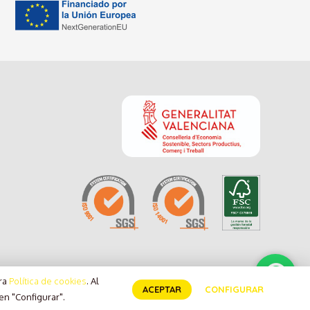
tra
Política de cookies
. Al
ACEPTAR
CONFIGURAR
Desarrollado por Verkia ®
en "Configurar".